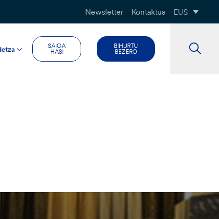
Newsletter
Kontaktua
EUS
SAIOA
BIHURTU
detza
HASI
BEZERO