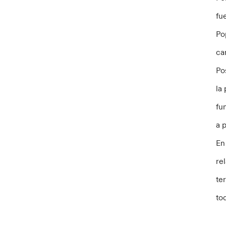
fu
Po
ca
Po
la
fu
a 
En
re
te
to