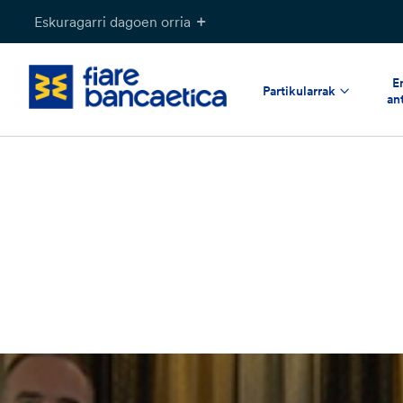
Pasatu
Eskuragarri dagoen orria
edukia
E
Partikularrak
an