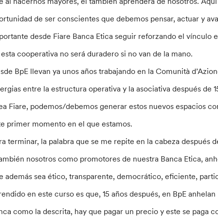
e al hacernos mayores, él también aprenderá de nosotros. Aquí
ortunidad de ser conscientes que debemos pensar, actuar y ava
portante desde Fiare Banca Etica seguir reforzando el vínculo en
 esta cooperativa no será duradero si no van de la mano.
sde BpE llevan ya unos años trabajando en la Comunità d’Azion
nergias entre la estructura operativa y la asociativa después d
ea Fiare, podemos/debemos generar estos nuevos espacios co
te primer momento en el que estamos.
ra terminar, la palabra que se me repite en la cabeza después d
también nosotros como promotores de nuestra Banca Etica, anh
e además sea ético, transparente, democrático, eficiente, partic
rendido en este curso es que, 15 años después, en BpE anhelan
nca como la descrita, hay que pagar un precio y este se paga c