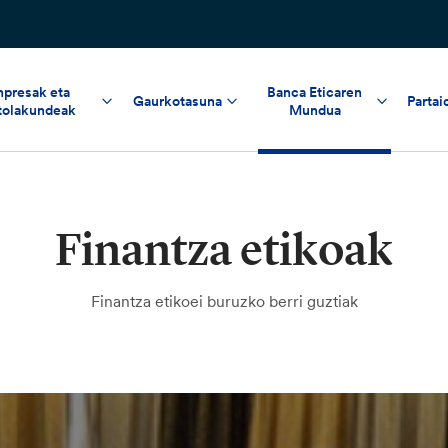
npresak eta
Banca Eticaren
Gaurkotasuna
Partai
tolakundeak
Mundua
Finantza etikoak
Finantza etikoei buruzko berri guztiak