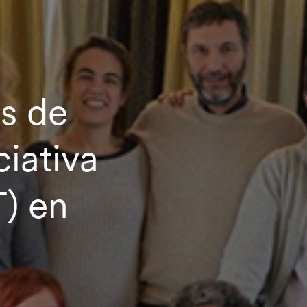
s de
iativa
T) en