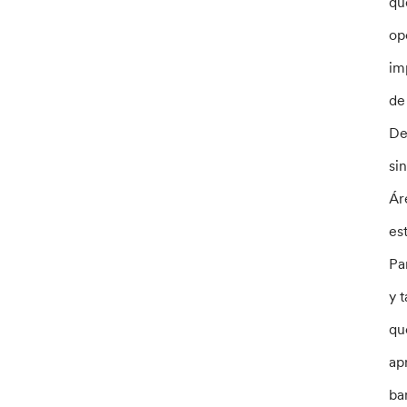
qu
op
im
de
De
si
Ár
es
Pa
y 
qu
ap
ba