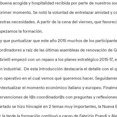
 buena acogida y hospitalidad recibida por parte de nuestros so
 primer momento. Se notó la voluntad de entrelazar amistad y c
estras necesidades. A partir de la cena del viernes, que favorec
pezamos la formación.
y que puntualizar que este año 2015 muchos de los participan
ordinadores a raíz de las últimas asambleas de renovación de G
brielli empezó con un repaso a los planes estratégico 2015-17, el
an industrial. De esta introducción destacaría el detalle con el
an operativo en el cual vemos qué queremos hacer. Seguidamen
ntextualizar el momento económico italiano y europeo. Final
tervenciones de l@s coordinador@s con preguntas y reflexiones 
artado se hizo hincapié en 2 temas muy importantes, la Nueva 
r la tarde la formación continuó a cargo de Fabrizio Prandi y Al