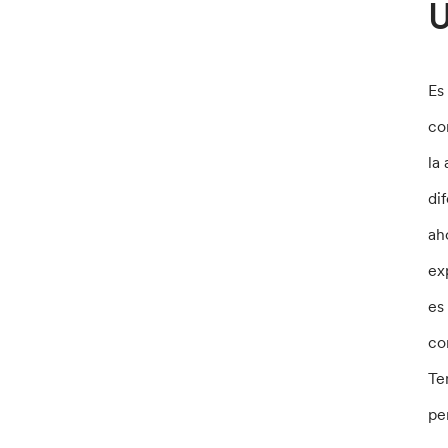
U
Es
co
la
di
ah
ex
es
co
Te
pe