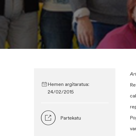
Ar
Hemen argitaratua:
Re
24/02/2015
ca
re
Po
Partekatu
va