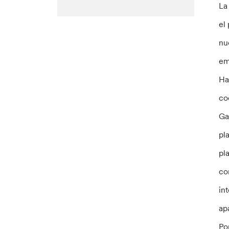
La
el
nu
em
Ha
co
Ga
pl
pl
co
in
ap
Po