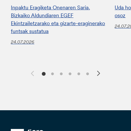
Inpaktu Eragiketa Onenaren Saria,
Uda ho
Bizkaiko Aldundiaren EGEF
osoz
Ekintzailetzarako eta gizarte-eraginerako
24.07.
funtsak sustatua
24.07.2026