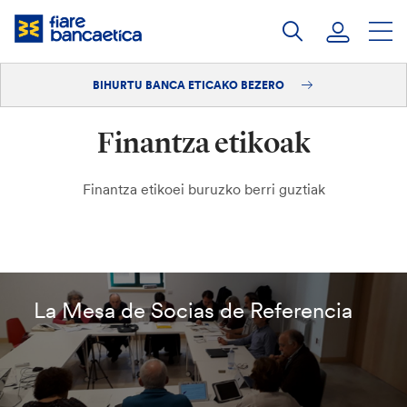
Pasatu
edukia
BIHURTU BANCA ETICAKO BEZERO
Saioa hasi
Finantza etikoak
Bihurtu bezero
Finantza etikoei buruzko berri guztiak
La Mesa de Socias de Referencia