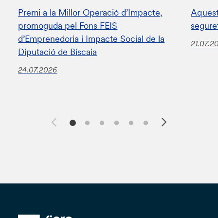
Premi a la Millor Operació d’Impacte,
Aquest
promoguda pel Fons FEIS
segure
d’Emprenedoria i Impacte Social de la
21.07.2
Diputació de Biscaia
24.07.2026