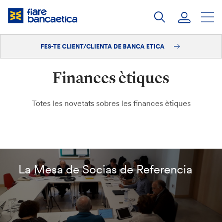
Salta
al
contingut
FES-TE CLIENT/CLIENTA DE BANCA ETICA
Iniciar sessió
Finances ètiques
Fes-te'n client/clienta
Totes les novetats sobres les finances ètiques
La Mesa de Socias de Referencia