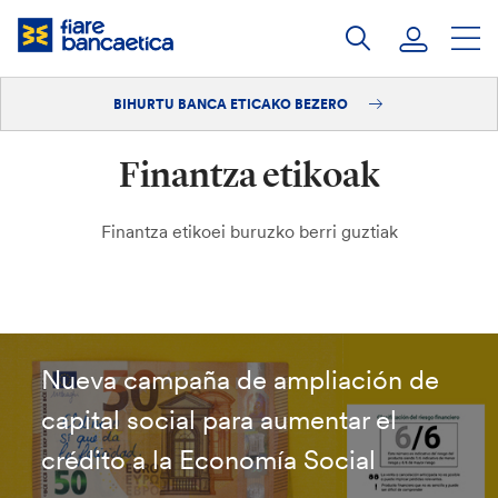
Pasatu
edukia
BIHURTU BANCA ETICAKO BEZERO
Saioa hasi
Finantza etikoak
Bihurtu bezero
Finantza etikoei buruzko berri guztiak
Nueva campaña de ampliación de
capital social para aumentar el
crédito a la Economía Social