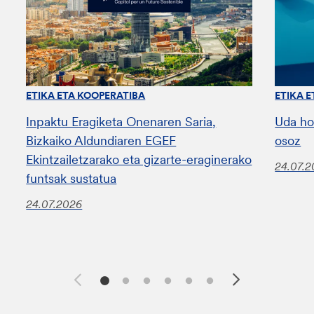
ETIKA ETA KOOPERATIBA
ETIKA 
Inpaktu Eragiketa Onenaren Saria,
Uda ho
Bizkaiko Aldundiaren EGEF
osoz
Ekintzailetzarako eta gizarte-eraginerako
24.07.
funtsak sustatua
24.07.2026