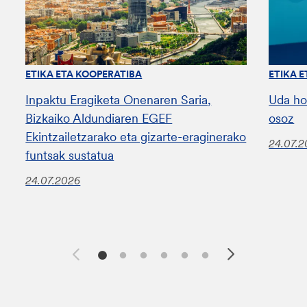
ETIKA ETA KOOPERATIBA
ETIKA 
Inpaktu Eragiketa Onenaren Saria,
Uda ho
Bizkaiko Aldundiaren EGEF
osoz
Ekintzailetzarako eta gizarte-eraginerako
24.07.
funtsak sustatua
24.07.2026