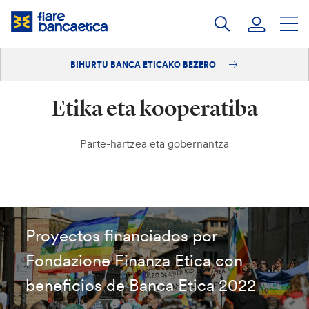
Pasatu
edukia
BIHURTU BANCA ETICAKO BEZERO
Saioa hasi
Etika eta kooperatiba
Bihurtu bezero
Parte-hartzea eta gobernantza
Proyectos financiados por
Fondazione Finanza Etica con
beneficios de Banca Etica 2022