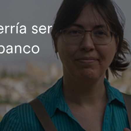
rría ser
 banco