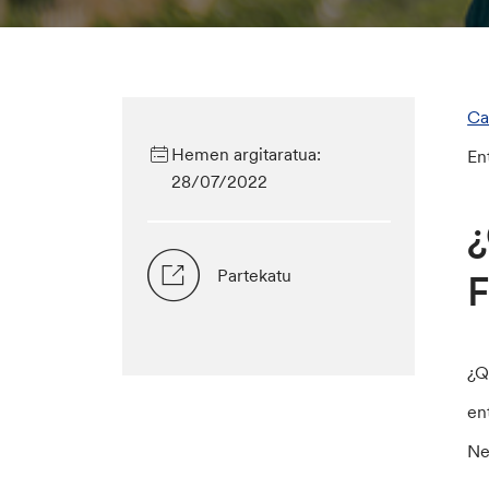
Ca
Hemen argitaratua:
En
28/07/2022
¿
Partekatu
F
¿Q
en
Ne