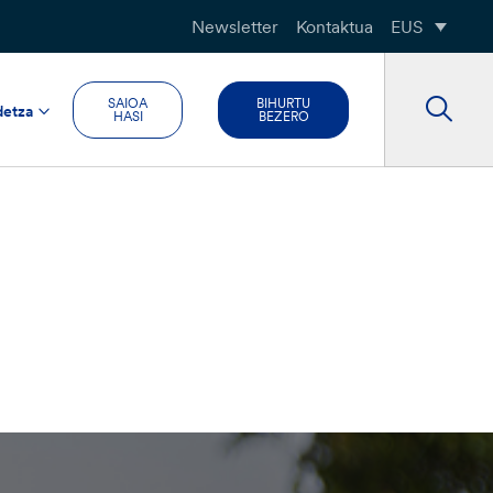
Newsletter
Kontaktua
EUS
SAIOA
BIHURTU
detza
HASI
BEZERO