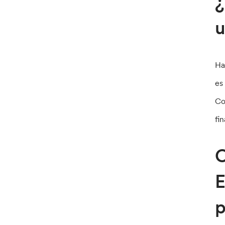
¿
u
Ha
es
Co
fi
C
E
p