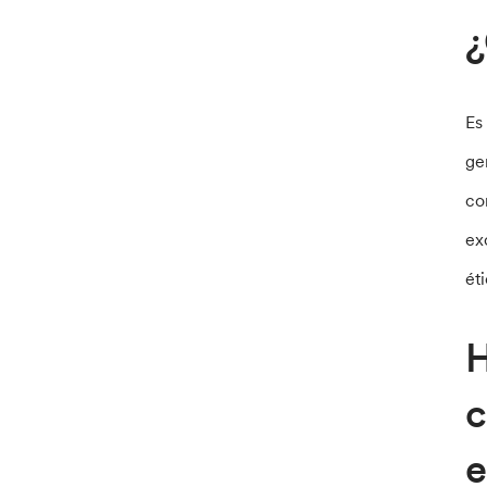
¿
Es
ge
co
ex
ét
H
c
e