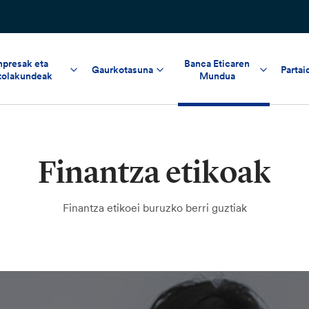
npresak eta
Banca Eticaren
Gaurkotasuna
Partai
tolakundeak
Mundua
Finantza etikoak
Finantza etikoei buruzko berri guztiak