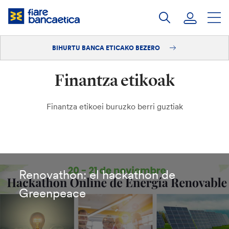
Pasatu
edukia
BIHURTU BANCA ETICAKO BEZERO
Saioa hasi
Finantza etikoak
Bihurtu bezero
Finantza etikoei buruzko berri guztiak
Renovathon: el hackathon de
Greenpeace