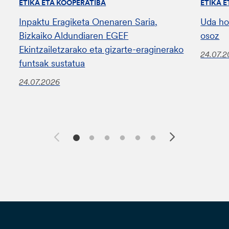
ETIKA ETA KOOPERATIBA
ETIKA 
Inpaktu Eragiketa Onenaren Saria,
Uda ho
Bizkaiko Aldundiaren EGEF
osoz
Ekintzailetzarako eta gizarte-eraginerako
24.07.
funtsak sustatua
24.07.2026