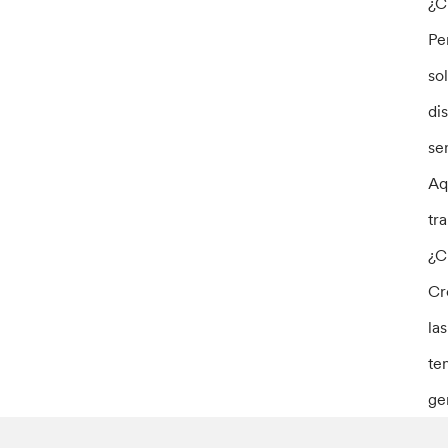
¿C
Pe
so
di
se
Aq
tr
¿C
Cr
la
te
ge