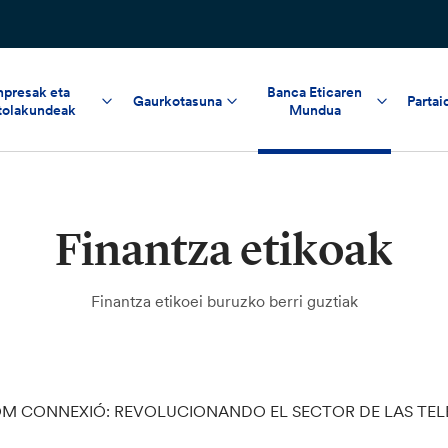
npresak eta
Banca Eticaren
Gaurkotasuna
Partai
tolakundeak
Mundua
Finantza etikoak
Finantza etikoei buruzko berri guztiak
M CONNEXIÓ: REVOLUCIONANDO EL SECTOR DE LAS TE