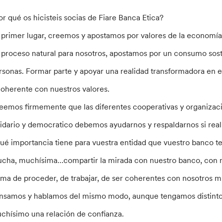
or qué os hicisteis socias de Fiare Banca Etica?
 primer lugar, creemos y apostamos por valores de la economía s
 proceso natural para nosotros, apostamos por un consumo sost
rsonas. Formar parte y apoyar una realidad transformadora en e
coherente con nuestros valores.
eemos firmemente que las diferentes cooperativas y organizaci
lidario y democratico debemos ayudarnos y respaldarnos si re
ué importancia tiene para vuestra entidad que vuestro banco t
cha, muchísima…compartir la mirada con nuestro banco, con nu
rma de proceder, de trabajar, de ser coherentes con nosotros m
nsamos y hablamos del mismo modo, aunque tengamos distintos á
chísimo una relación de confianza.