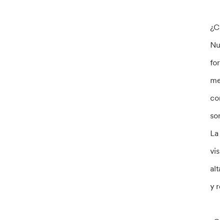
¿C
Nu
fo
me
co
so
La
vi
al
y 