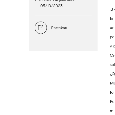
05/10/2023
¿P
En
un
Partekatu
pe
y 
Cr
so
¿Q
Mu
fo
Pe
mu