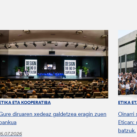
ETIKA ETA KOOPERATIBA
ETIKA E
Gure diruaren xedeaz galdetzea eragin zuen
Oinarri
bankua
Etican:
batzuk.
16.07.2026