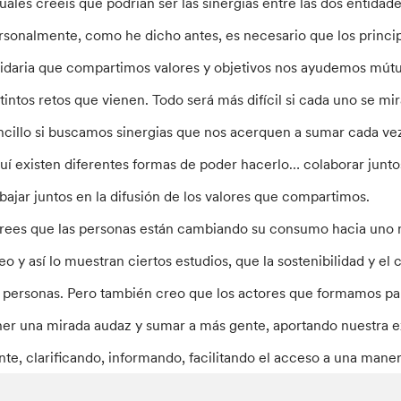
uáles creéis que podrían ser las sinergias entre las dos entidade
rsonalmente, como he dicho antes, es necesario que los princip
lidaria que compartimos valores y objetivos nos ayudemos mút
stintos retos que vienen. Todo será más difícil si cada uno se 
ncillo si buscamos sinergias que nos acerquen a sumar cada ve
uí existen diferentes formas de poder hacerlo… colaborar juntos 
abajar juntos en la difusión de los valores que compartimos.
rees que las personas están cambiando su consumo hacia uno m
eo y así lo muestran ciertos estudios, que la sostenibilidad y 
s personas. Pero también creo que los actores que formamos pa
ner una mirada audaz y sumar a más gente, aportando nuestra exp
nte, clarificando, informando, facilitando el acceso a una man