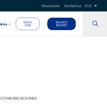
Newsletter
Kontaktua
EUS
SAIOA
BIHURTU
detza
HASI
BEZERO
LECOMUNICACIONES