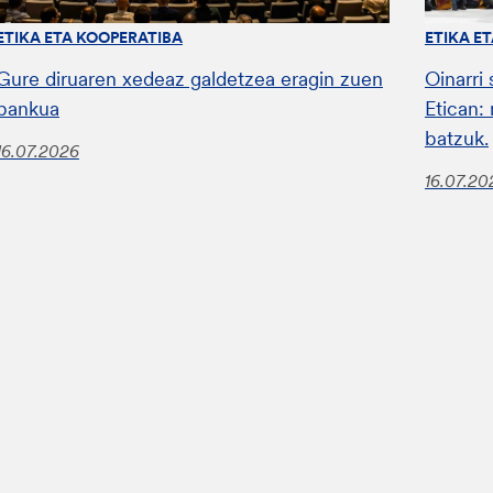
ETIKA ETA KOOPERATIBA
ETIKA E
Gure diruaren xedeaz galdetzea eragin zuen
Oinarri
bankua
Etican:
batzuk.
16.07.2026
16.07.20