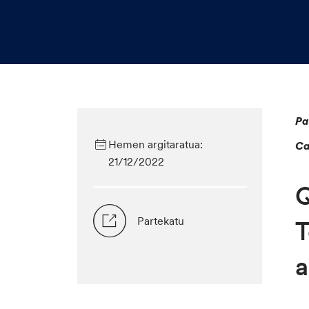
Pa
Hemen argitaratua:
Ca
21/12/2022
Q
Partekatu
T
a