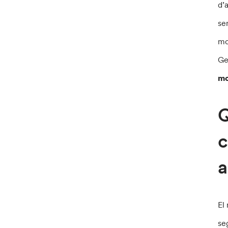
d’
se
mo
Ge
mo
Q
c
a
El
se