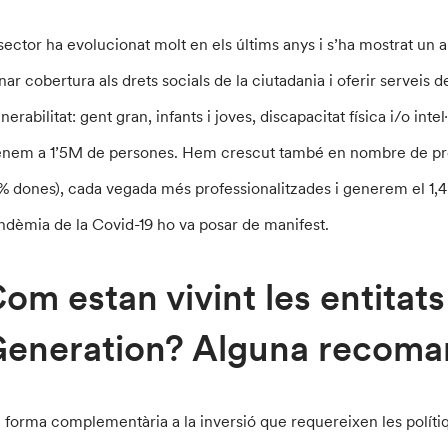
 sector ha evolucionat molt en els últims anys i s’ha mostrat un 
nar cobertura als drets socials de la ciutadania i oferir serveis d
nerabilitat: gent gran, infants i joves, discapacitat física i/o intel
enem a 1’5M de persones. Hem crescut també en nombre de prof
% dones), cada vegada més professionalitzades i generem el 1,4 d
ndèmia de la Covid-19 ho va posar de manifest.
om estan vivint les entitat
eneration? Alguna recoma
 forma complementària a la inversió que requereixen les polítiq