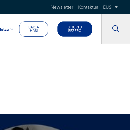
Newsletter
Kontaktua
EUS
SAIOA
BIHURTU
detza
HASI
BEZERO