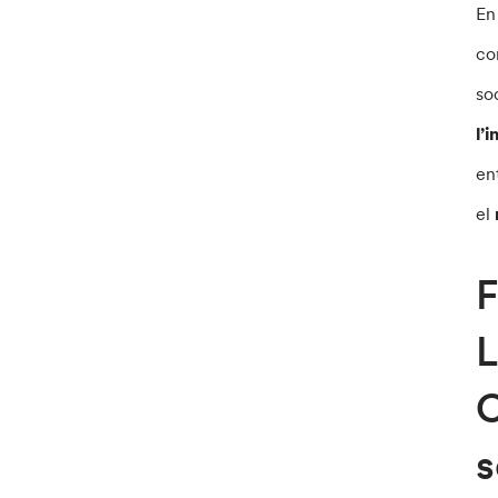
En
co
so
l’
ent
el
F
L
C
s