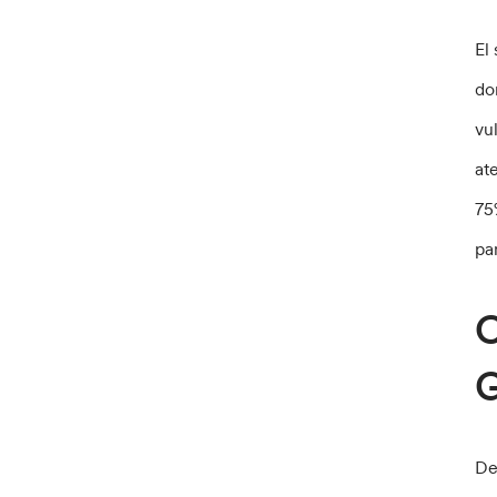
El
do
vul
at
75
pa
C
G
De