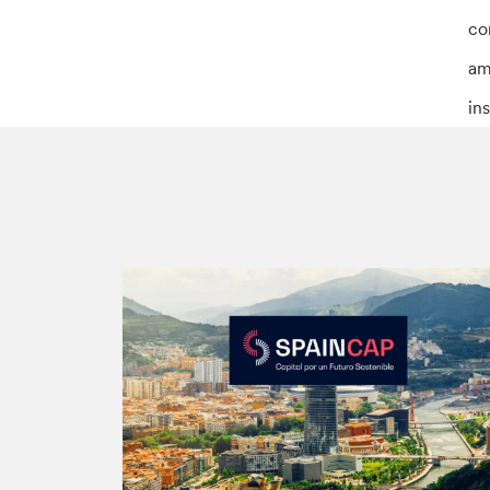
co
am
in