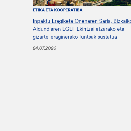
ETIKA ETA KOOPERATIBA
Inpaktu Eragiketa Onenaren Saria, Bizkaik
Aldundiaren EGEF Ekintzailetzarako eta
gizarte-eraginerako funtsak sustatua
24.07.2026