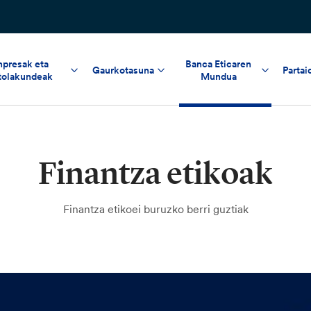
npresak eta
Banca Eticaren
Gaurkotasuna
Partai
tolakundeak
Mundua
Finantza etikoak
Finantza etikoei buruzko berri guztiak