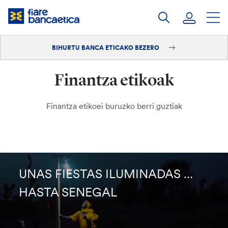
Pasatu
edukia
BIHURTU BANCA ETICAKO BEZERO
Saioa hasi
Finantza etikoak
Bihurtu bezero
Finantza etikoei buruzko berri guztiak
UNAS FIESTAS ILUMINADAS …
HASTA SENEGAL