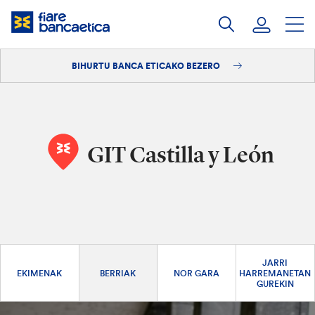
Pasatu
edukia
BIHURTU BANCA ETICAKO BEZERO
Saioa hasi
Bihurtu bezero
GIT Castilla y León
JARRI
EKIMENAK
BERRIAK
NOR GARA
HARREMANETAN
GUREKIN