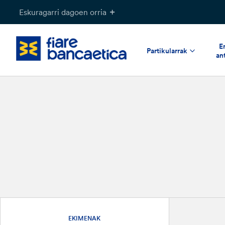
Pasatu
Eskuragarri dagoen orria
edukia
E
Partikularrak
an
EKIMENAK