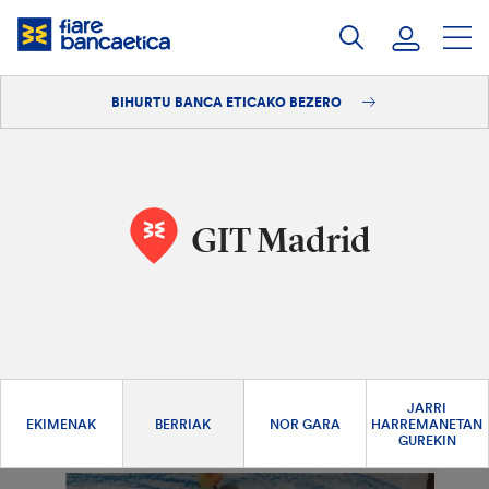
Pasatu
edukia
BIHURTU BANCA ETICAKO BEZERO
Saioa hasi
Bihurtu bezero
GIT Madrid
JARRI
EKIMENAK
BERRIAK
NOR GARA
HARREMANETAN
GUREKIN