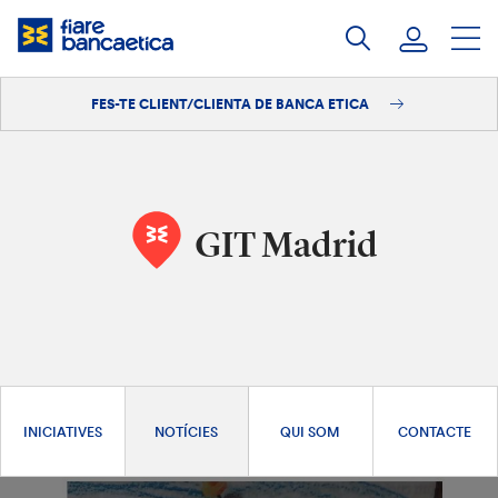
Salta
al
contingut
FES-TE CLIENT/CLIENTA DE BANCA ETICA
Iniciar sessió
Fes-te'n client/clienta
GIT Madrid
INICIATIVES
NOTÍCIES
QUI SOM
CONTACTE