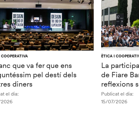
I COOPERATIVA
ÈTICA I COOPERATI
anc que va fer que ens
La particip
untéssim pel destí dels
de Fiare Ba
res diners
reflexions 
at el dia:
Publicat el dia:
/2026
15/07/2026