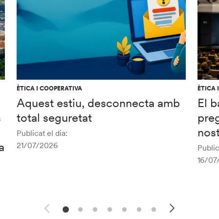
ÈTICA I COOPERATIVA
ÈTICA 
Aquest estiu, desconnecta amb
El b
s
total seguretat
preg
nost
Publicat el dia:
a
21/07/2026
Public
16/07