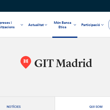
reses i
Món Banca
Actualitat
Participació
itzacions
Etica
GIT Madrid
NOTÍCIES
QUI SOM