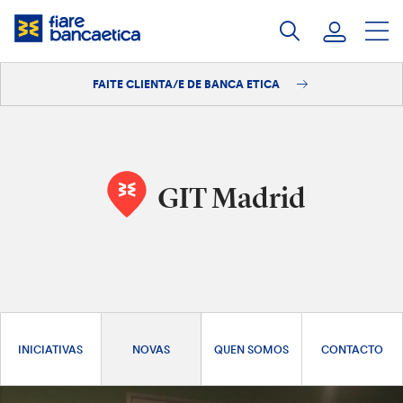
Saltar
ao
contido
FAITE CLIENTA/E DE BANCA ETICA
Iniciar sesión
Faite clienta/e
GIT Madrid
INICIATIVAS
NOVAS
QUEN SOMOS
CONTACTO