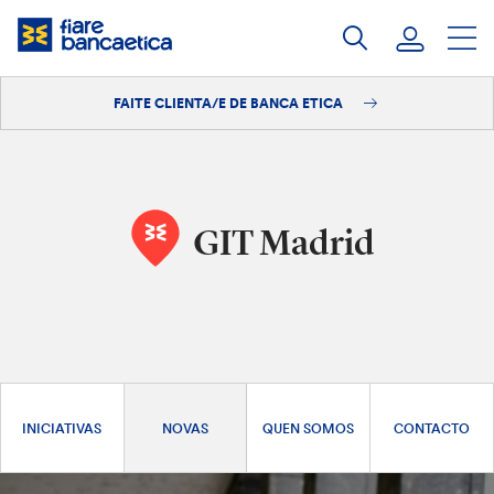
Saltar
ao
contido
FAITE CLIENTA/E DE BANCA ETICA
Iniciar sesión
Faite clienta/e
GIT Madrid
INICIATIVAS
NOVAS
QUEN SOMOS
CONTACTO