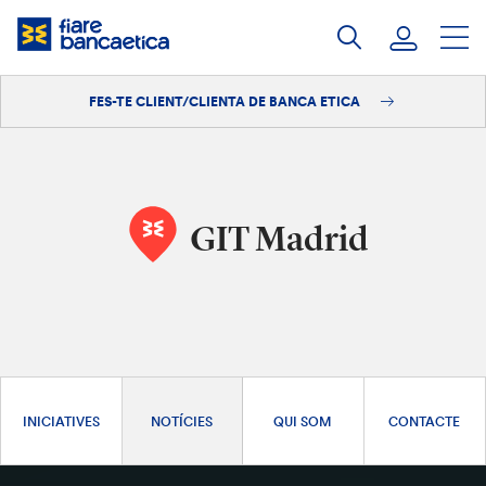
Salta
al
contingut
FES-TE CLIENT/CLIENTA DE BANCA ETICA
Iniciar sessió
Fes-te'n client/clienta
GIT Madrid
INICIATIVES
NOTÍCIES
QUI SOM
CONTACTE