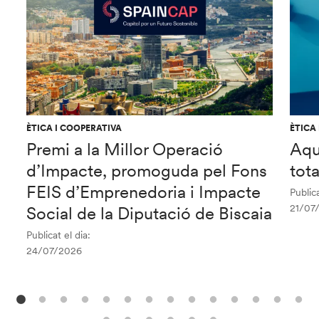
ÈTICA I COOPERATIVA
ÈTICA
Premi a la Millor Operació
Aqu
d’Impacte, promoguda pel Fons
tot
FEIS d’Emprenedoria i Impacte
Publica
21/07
Social de la Diputació de Biscaia
Publicat el dia:
24/07/2026