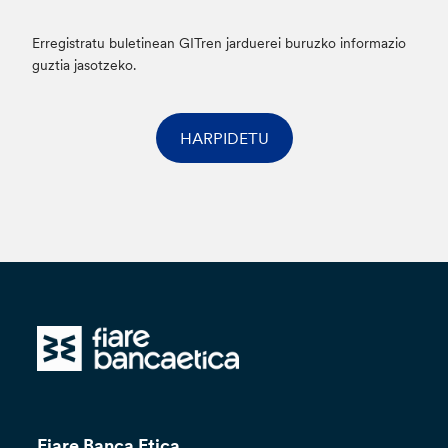
Erregistratu buletinean GITren jarduerei buruzko informazio
guztia jasotzeko.
HARPIDETU
Fiare Banca Etica