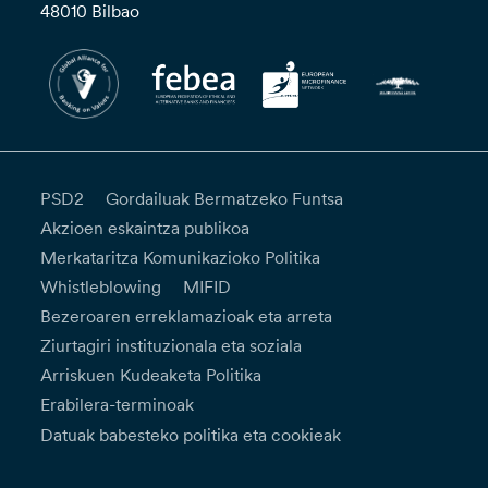
48010 Bilbao
PSD2
Gordailuak Bermatzeko Funtsa
Akzioen eskaintza publikoa
Merkataritza Komunikazioko Politika
Whistleblowing
MIFID
Bezeroaren erreklamazioak eta arreta
Ziurtagiri instituzionala eta soziala
Arriskuen Kudeaketa Politika
Erabilera-terminoak
Datuak babesteko politika eta cookieak