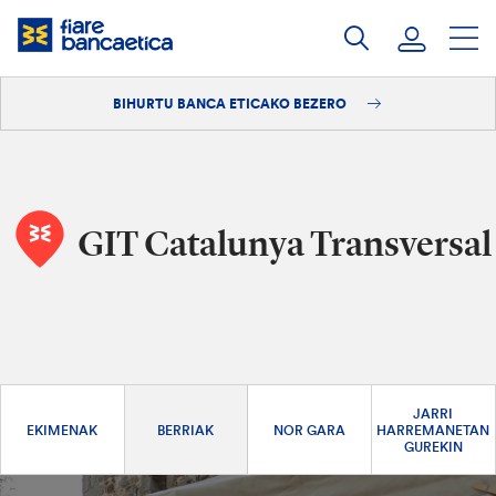
Pasatu
edukia
BIHURTU BANCA ETICAKO BEZERO
Saioa hasi
Bihurtu bezero
GIT Catalunya Transversal
JARRI
EKIMENAK
BERRIAK
NOR GARA
HARREMANETAN
GUREKIN