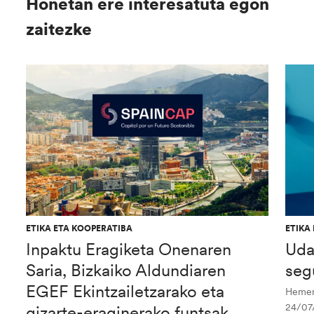
Honetan ere interesatuta egon
zaitezke
ETIKA ETA KOOPERATIBA
ETIKA
Inpaktu Eragiketa Onenaren
Uda
Saria, Bizkaiko Aldundiaren
seg
EGEF Ekintzailetzarako eta
Hemen 
24/07
gizarte-eraginerako funtsak