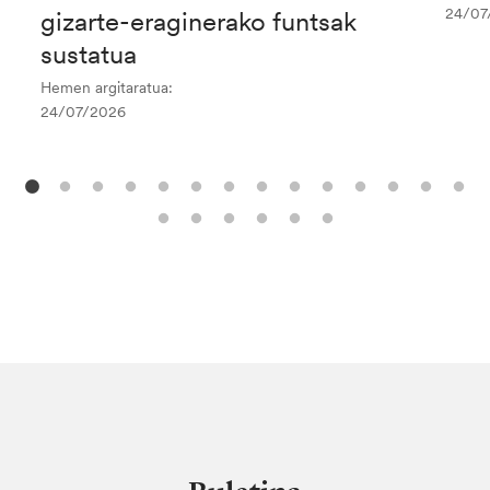
24/07
gizarte-eraginerako funtsak
sustatua
Hemen argitaratua:
24/07/2026