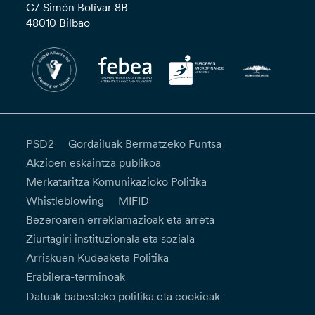
C/ Simón Bolívar 8B
48010 Bilbao
PSD2
Gordailuak Bermatzeko Funtsa
Akzioen eskaintza publikoa
Merkataritza Komunikazioko Politika
Whistleblowing
MIFID
Bezeroaren erreklamazioak eta arreta
Ziurtagiri instituzionala eta soziala
Arriskuen Kudeaketa Politika
Erabilera-terminoak
Datuak babesteko politika eta cookieak