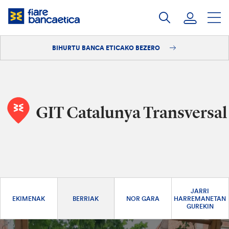
Pasatu
edukia
BIHURTU BANCA ETICAKO BEZERO
Saioa hasi
Bihurtu bezero
GIT Catalunya Transversal
JARRI
EKIMENAK
BERRIAK
NOR GARA
HARREMANETAN
GUREKIN