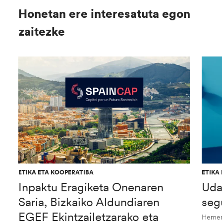
Honetan ere interesatuta egon
zaitezke
ETIKA ETA KOOPERATIBA
ETIKA
Inpaktu Eragiketa Onenaren
Uda
Saria, Bizkaiko Aldundiaren
seg
EGEF Ekintzailetzarako eta
Hemen 