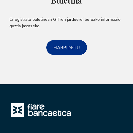
Buletina
Erregistratu buletinean GITren jarduerei buruzko informazio
guztia jasotzeko.
HARPIDETU