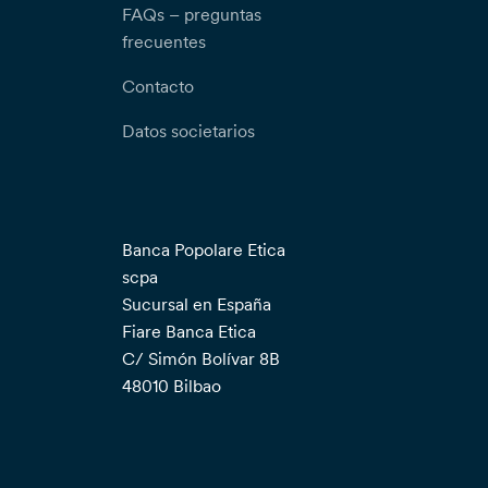
FAQs – preguntas
frecuentes
Contacto
Datos societarios
Banca Popolare Etica
scpa
Sucursal en España
Fiare Banca Etica
C/ Simón Bolívar 8B
48010 Bilbao