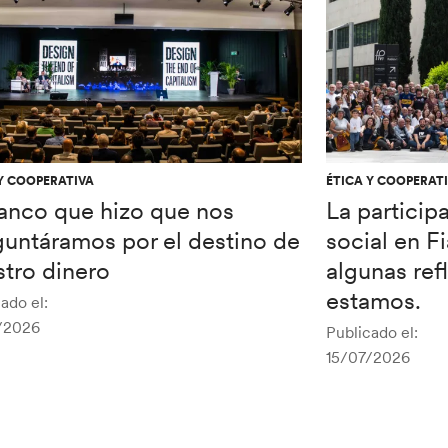
Y COOPERATIVA
ÉTICA Y COOPERAT
banco que hizo que nos
La particip
guntáramos por el destino de
social en F
tro dinero
algunas re
estamos.
ado el:
/2026
Publicado el:
15/07/2026