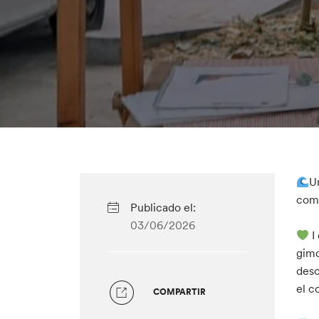
U
comp
Publicado el:
03/06/2026
I
gimc
desc
el co
COMPARTIR