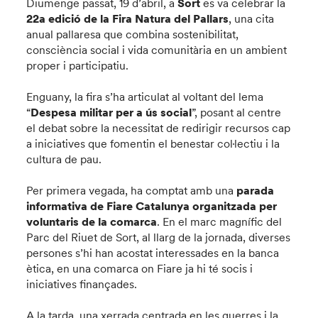
Diumenge passat, 19 d’abril, a
Sort
es va celebrar la
22a edició de la Fira Natura del Pallars
, una cita
anual pallaresa que combina sostenibilitat,
consciència social i vida comunitària en un ambient
proper i participatiu.
Enguany, la fira s’ha articulat al voltant del lema
“
Despesa militar per a ús social
”, posant al centre
el debat sobre la necessitat de redirigir recursos cap
a iniciatives que fomentin el benestar col·lectiu i la
cultura de pau.
Per primera vegada, ha comptat amb una
parada
informativa de Fiare Catalunya organitzada per
voluntaris de la comarca
. En el marc magnífic del
Parc del Riuet de Sort, al llarg de la jornada, diverses
persones s’hi han acostat interessades en la banca
ètica, en una comarca on Fiare ja hi té socis i
iniciatives finançades.
A la tarda, una xerrada centrada en les guerres i la