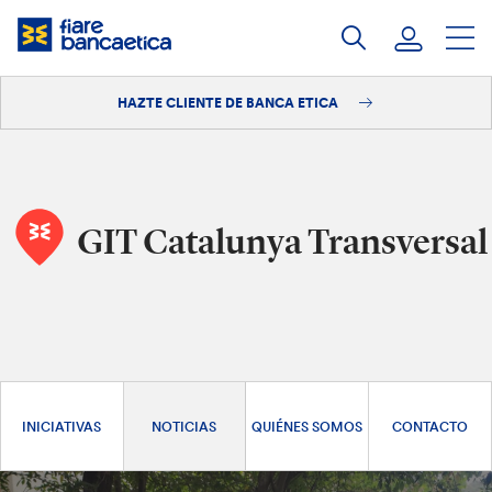
Saltar
a
contenido
HAZTE CLIENTE DE BANCA ETICA
Iniciar sesión
Hazte cliente
GIT Catalunya Transversal
INICIATIVAS
NOTICIAS
QUIÉNES SOMOS
CONTACTO