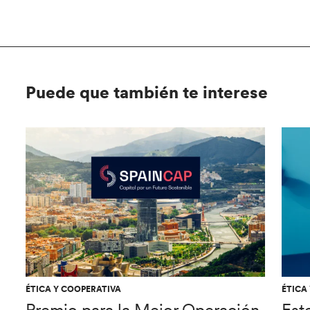
Puede que también te interese
ÉTICA Y COOPERATIVA
ÉTICA
Premio para la Mejor Operación
Est