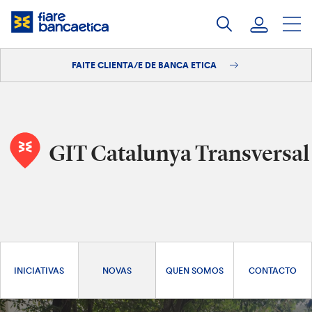
Saltar
ao
contido
FAITE CLIENTA/E DE BANCA ETICA
Iniciar sesión
Faite clienta/e
GIT Catalunya Transversal
INICIATIVAS
NOVAS
QUEN SOMOS
CONTACTO