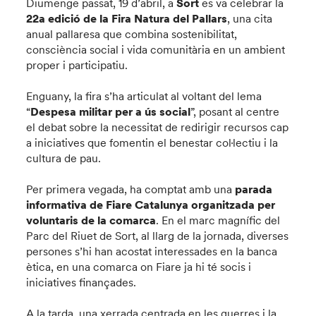
Diumenge passat, 19 d’abril, a
Sort
es va celebrar la
22a edició de la Fira Natura del Pallars
, una cita
anual pallaresa que combina sostenibilitat,
consciència social i vida comunitària en un ambient
proper i participatiu.
Enguany, la fira s’ha articulat al voltant del lema
“
Despesa militar per a ús social
”, posant al centre
el debat sobre la necessitat de redirigir recursos cap
a iniciatives que fomentin el benestar col·lectiu i la
cultura de pau.
Per primera vegada, ha comptat amb una
parada
informativa de Fiare Catalunya organitzada per
voluntaris de la comarca
. En el marc magnífic del
Parc del Riuet de Sort, al llarg de la jornada, diverses
persones s’hi han acostat interessades en la banca
ètica, en una comarca on Fiare ja hi té socis i
iniciatives finançades.
A la tarda, una xerrada centrada en les guerres i la