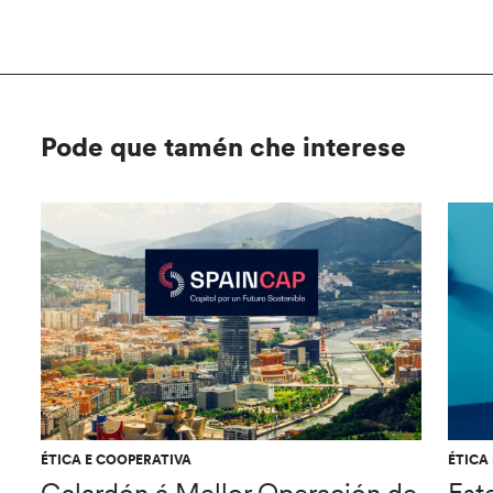
Pode que tamén che interese
ÉTICA E COOPERATIVA
ÉTICA
Galardón á Mellor Operación de
Est