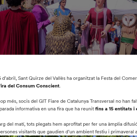
6 d’abril, Sant Quirze del Vallès ha organitzat la Festa del Comer
Fira del Consum Conscient
.
op més, socis del GIT Fiare de Catalunya Transversal no han falt
parada informativa en una fira que ha reunit
fins a 15 entitats 
larg del matí, tots plegats hem aprofitat per fer una àmplia difusió
persones visitants que gaudien d’un ambient festiu i primaveral 