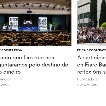
E COOPERATIVA
ÉTICA E COOPERAT
anco que fixo que nos
A participa
guntaramos polo destino do
en Fiare Ba
 diñeiro
reflexións 
ado o:
Publicado o:
/2026
16/07/2026