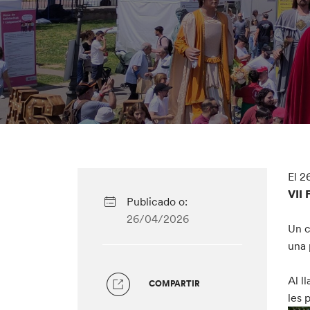
El 2
VII 
Publicado o:
26/04/2026
Un c
una 
Al l
COMPARTIR
les 