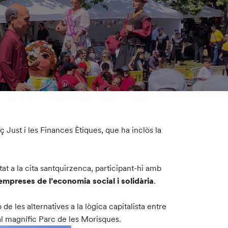
ç Just i les Finances Ètiques, que ha inclòs la
at a la cita santquirzenca, participant-hi amb
i empreses de l’economia social i solidària
.
 de les alternatives a la lògica capitalista entre
al magnífic Parc de les Morisques.