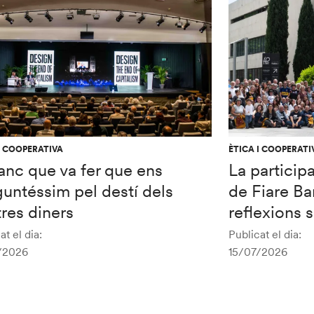
I COOPERATIVA
ÈTICA I COOPERATI
anc que va fer que ens
La particip
untéssim pel destí dels
de Fiare Ba
res diners
reflexions 
at el dia:
Publicat el dia:
/2026
15/07/2026