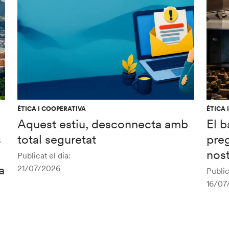
ÈTICA I COOPERATIVA
ÈTICA 
Aquest estiu, desconnecta amb
El b
s
total seguretat
preg
nost
Publicat el dia:
a
21/07/2026
Public
16/07