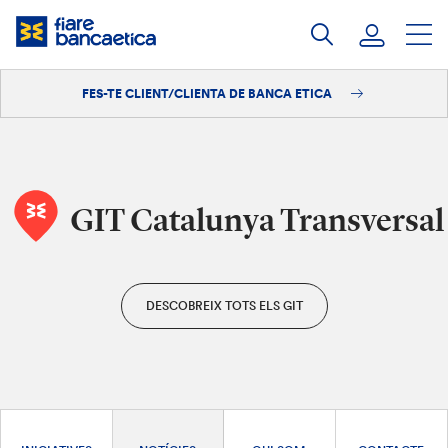
Salta
al
contingut
FES-TE CLIENT/CLIENTA DE BANCA ETICA
Iniciar sessió
Fes-te'n client/clienta
GIT Catalunya Transversal
DESCOBREIX TOTS ELS GIT