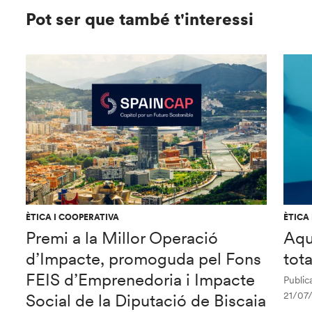
Pot ser que també t'interessi
ÈTICA I COOPERATIVA
ÈTICA
Premi a la Millor Operació
Aqu
d’Impacte, promoguda pel Fons
tot
FEIS d’Emprenedoria i Impacte
Publica
21/07
Social de la Diputació de Biscaia