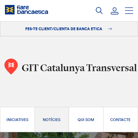
Salta
al
contingut
FES-TE CLIENT/CLIENTA DE BANCA ETICA
Iniciar sessió
Fes-te'n client/clienta
GIT Catalunya Transversal
INICIATIVES
NOTÍCIES
QUI SOM
CONTACTE