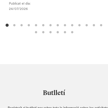
Publicat el dia:
24/07/2026
Butlletí
Registra’t al butlletí per rebre tota la informació sobre les activitats