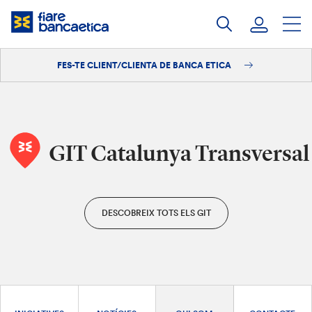
Salta
al
contingut
FES-TE CLIENT/CLIENTA DE BANCA ETICA
Iniciar sessió
Fes-te'n client/clienta
GIT Catalunya Transversal
DESCOBREIX TOTS ELS GIT