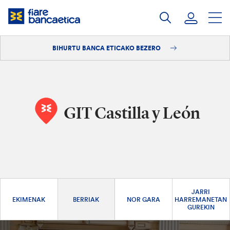
Pasatu
edukia
BIHURTU BANCA ETICAKO BEZERO
Saioa hasi
Bihurtu bezero
GIT Castilla y León
JARRI
EKIMENAK
BERRIAK
NOR GARA
HARREMANETAN
GUREKIN