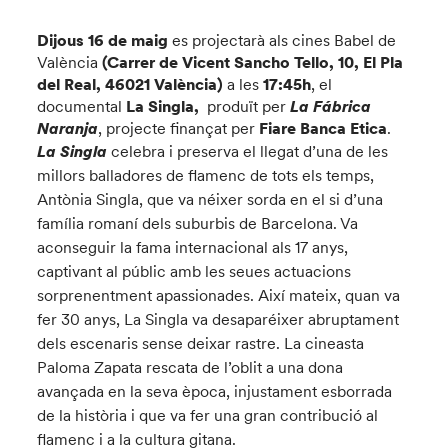
Dijous 16 de maig
es projectarà als cines Babel de
València
(
Carrer de Vicent Sancho Tello, 10, El Pla
del Real, 46021 València
)
a les
17:45h
, el
documental
La Singla,
produït per
La Fábrica
Naranja
, projecte finançat per
Fiare Banca Etica
.
La Singla
celebra i preserva el llegat d’una de les
millors balladores de flamenc de tots els temps,
Antònia Singla, que va néixer sorda en el si d’una
família romaní dels suburbis de Barcelona. Va
aconseguir la fama internacional als 17 anys,
captivant al públic amb les seues actuacions
sorprenentment apassionades. Així mateix, quan va
fer 30 anys, La Singla va desaparéixer abruptament
dels escenaris sense deixar rastre. La cineasta
Paloma Zapata rescata de l’oblit a una dona
avançada en la seva època, injustament esborrada
de la història i que va fer una gran contribució al
flamenc i a la cultura gitana.