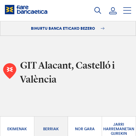
Pasatu
edukia
BIHURTU BANCA ETICAKO BEZERO
Saioa hasi
Bihurtu bezero
GIT Alacant, Castelló i
València
JARRI
EKIMENAK
BERRIAK
NOR GARA
HARREMANETAN
GUREKIN