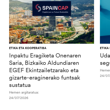
ETIKA ETA KOOPERATIBA
ETIKA
Inpaktu Eragiketa Onenaren
Uda
Saria, Bizkaiko Aldundiaren
seg
EGEF Ekintzailetzarako eta
Hemen 
24/07
gizarte-eraginerako funtsak
sustatua
Hemen argitaratua:
24/07/2026