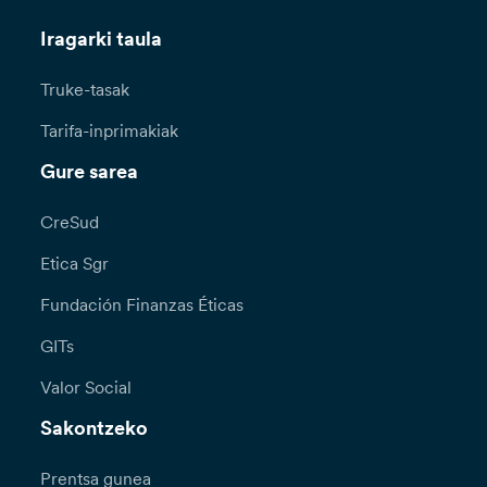
Iragarki taula
Truke-tasak
Tarifa-inprimakiak
Gure sarea
CreSud
Etica Sgr
Fundación Finanzas Éticas
GITs
Valor Social
Sakontzeko
Prentsa gunea