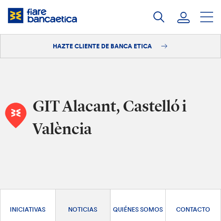
Saltar
a
contenido
HAZTE CLIENTE DE BANCA ETICA
Iniciar sesión
Hazte cliente
GIT Alacant, Castelló i
València
INICIATIVAS
NOTICIAS
QUIÉNES SOMOS
CONTACTO