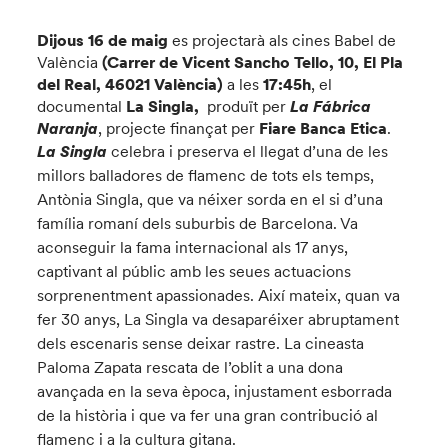
Dijous 16 de maig
es projectarà als cines Babel de
València
(
Carrer de Vicent Sancho Tello, 10, El Pla
del Real, 46021 València
)
a les
17:45h
, el
documental
La Singla,
produït per
La Fábrica
Naranja
, projecte finançat per
Fiare Banca Etica
.
La Singla
celebra i preserva el llegat d’una de les
millors balladores de flamenc de tots els temps,
Antònia Singla, que va néixer sorda en el si d’una
família romaní dels suburbis de Barcelona. Va
aconseguir la fama internacional als 17 anys,
captivant al públic amb les seues actuacions
sorprenentment apassionades. Així mateix, quan va
fer 30 anys, La Singla va desaparéixer abruptament
dels escenaris sense deixar rastre. La cineasta
Paloma Zapata rescata de l’oblit a una dona
avançada en la seva època, injustament esborrada
de la història i que va fer una gran contribució al
flamenc i a la cultura gitana.