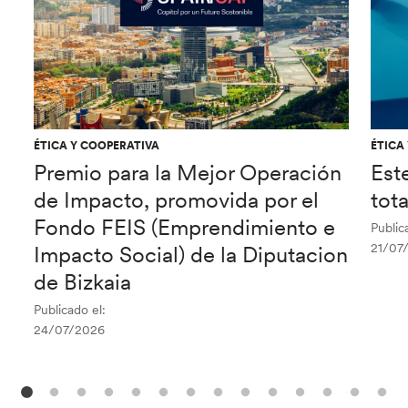
ÉTICA Y COOPERATIVA
ÉTICA
Premio para la Mejor Operación
Est
de Impacto, promovida por el
tot
Fondo FEIS (Emprendimiento e
Public
21/07
Impacto Social) de la Diputacion
de Bizkaia
Publicado el:
24/07/2026