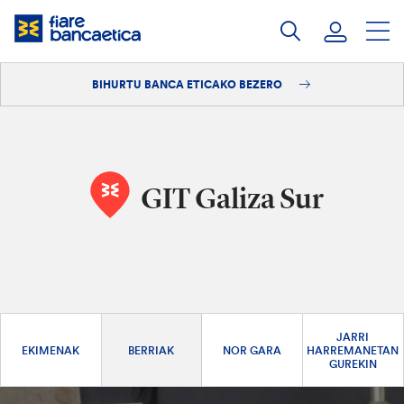
Pasatu
edukia
BIHURTU BANCA ETICAKO BEZERO
Saioa hasi
Bihurtu bezero
GIT Galiza Sur
JARRI
EKIMENAK
BERRIAK
NOR GARA
HARREMANETAN
GUREKIN