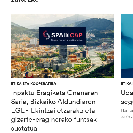
ETIKA ETA KOOPERATIBA
ETIKA
Inpaktu Eragiketa Onenaren
Uda
Saria, Bizkaiko Aldundiaren
seg
EGEF Ekintzailetzarako eta
Hemen 
24/07
gizarte-eraginerako funtsak
sustatua