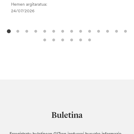
Hemen argitaratua:
24/07/2026
Buletina
Erregistratu buletinean GITren jarduerei buruzko informazio