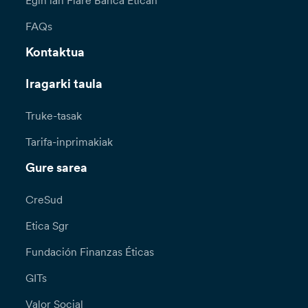
Egin lan Fiare Banca Etican
FAQs
Kontaktua
Iragarki taula
Truke-tasak
Tarifa-inprimakiak
Gure sarea
CreSud
Etica Sgr
Fundación Finanzas Éticas
GITs
Valor Social