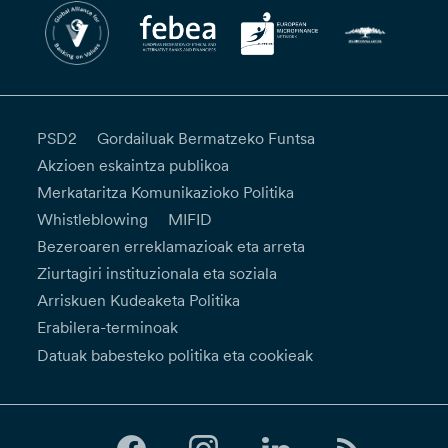
PSD2
Gordailuak Bermatzeko Funtsa
Akzioen eskaintza publikoa
Merkataritza Komunikazioko Politika
Whistleblowing
MIFID
Bezeroaren erreklamazioak eta arreta
Ziurtagiri instituzionala eta soziala
Arriskuen Kudeaketa Politika
Erabilera-terminoak
Datuak babesteko politika eta cookieak