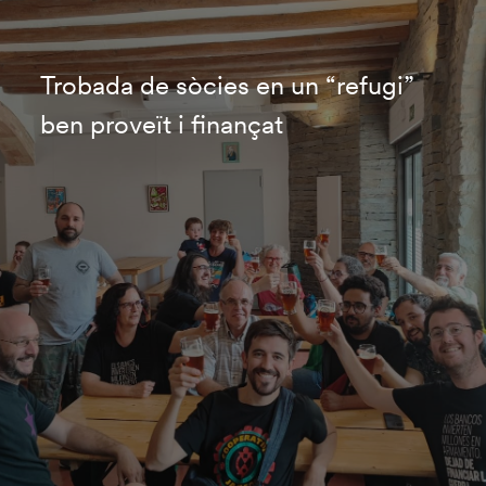
Trobada de sòcies en un “refugi”
ben proveït i finançat