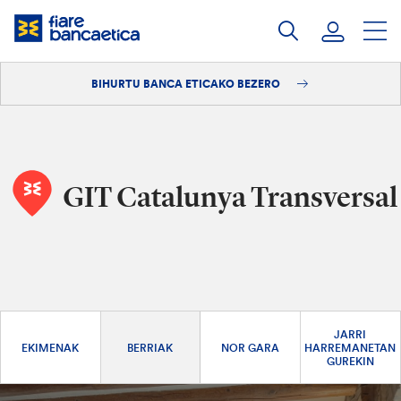
Pasatu
edukia
BIHURTU BANCA ETICAKO BEZERO
Saioa hasi
Bihurtu bezero
GIT Catalunya Transversal
JARRI
EKIMENAK
BERRIAK
NOR GARA
HARREMANETAN
GUREKIN