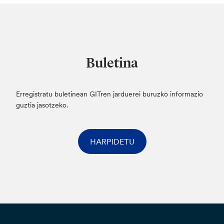
Buletina
Erregistratu buletinean GITren jarduerei buruzko informazio
guztia jasotzeko.
HARPIDETU