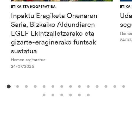
ETIKA ETA KOOPERATIBA
ETIKA
Inpaktu Eragiketa Onenaren
Uda
Saria, Bizkaiko Aldundiaren
seg
EGEF Ekintzailetzarako eta
Hemen 
24/07
gizarte-eraginerako funtsak
sustatua
Hemen argitaratua:
24/07/2026