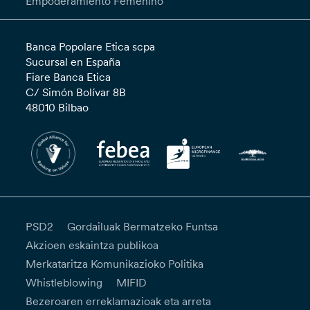
Empoderamiento Femenino”
Banca Popolare Etica scpa
Sucursal en España
Fiare Banca Etica
C/ Simón Bolívar 8B
48010 Bilbao
PSD2
Gordailuak Bermatzeko Funtsa
Akzioen eskaintza publikoa
Merkataritza Komunikazioko Politika
Whistleblowing
MIFID
Bezeroaren erreklamazioak eta arreta