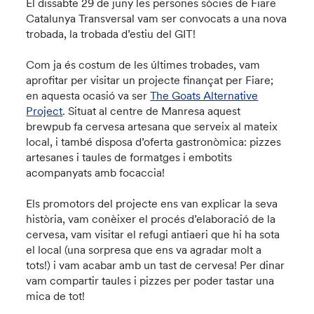
El dissabte 29 de juny les persones sòcies de Fiare
Catalunya Transversal vam ser convocats a una nova
trobada, la trobada d’estiu del GIT!
Com ja és costum de les últimes trobades, vam
aprofitar per visitar un projecte finançat per Fiare;
en aquesta ocasió va ser
The Goats Alternative
Project
. Situat al centre de Manresa aquest
brewpub fa cervesa artesana que serveix al mateix
local, i també disposa d’oferta gastronòmica: pizzes
artesanes i taules de formatges i embotits
acompanyats amb focaccia!
Els promotors del projecte ens van explicar la seva
història, vam conèixer el procés d’elaboració de la
cervesa, vam visitar el refugi antiaeri que hi ha sota
el local (una sorpresa que ens va agradar molt a
tots!) i vam acabar amb un tast de cervesa! Per dinar
vam compartir taules i pizzes per poder tastar una
mica de tot!