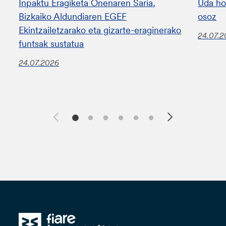
Inpaktu Eragiketa Onenaren Saria,
Uda ho
Bizkaiko Aldundiaren EGEF
osoz
Ekintzailetzarako eta gizarte-eraginerako
24.07.
funtsak sustatua
24.07.2026