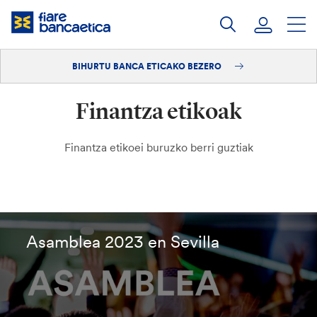
Pasatu
edukia
BIHURTU BANCA ETICAKO BEZERO
Saioa hasi
Finantza etikoak
Bihurtu bezero
Finantza etikoei buruzko berri guztiak
Asamblea 2023 en Sevilla