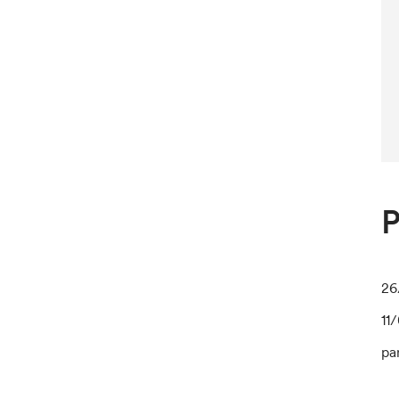
P
26
11
pa