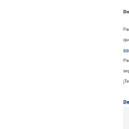
Do
Pa
q
ag
Pa
se
¡T
De