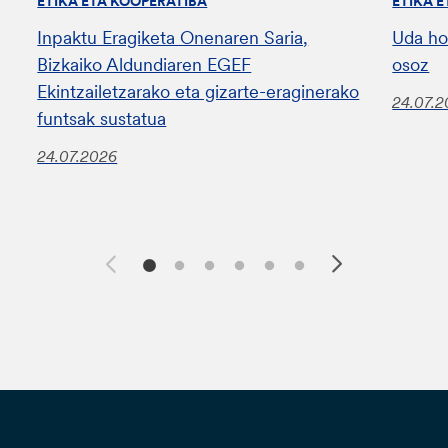
ETIKA ETA KOOPERATIBA
ETIKA 
Inpaktu Eragiketa Onenaren Saria,
Uda ho
Bizkaiko Aldundiaren EGEF
osoz
Ekintzailetzarako eta gizarte-eraginerako
24.07.
funtsak sustatua
24.07.2026