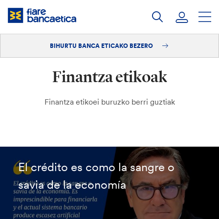
Pasatu
edukia
BIHURTU BANCA ETICAKO BEZERO
Saioa hasi
Finantza etikoak
Bihurtu bezero
Finantza etikoei buruzko berri guztiak
El crédito es como la sangre o
savia de la economía