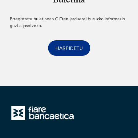
Erregistratu buletinean GITren jarduerei buruzko informazio
guztia jasotzeko.
HARPIDETU