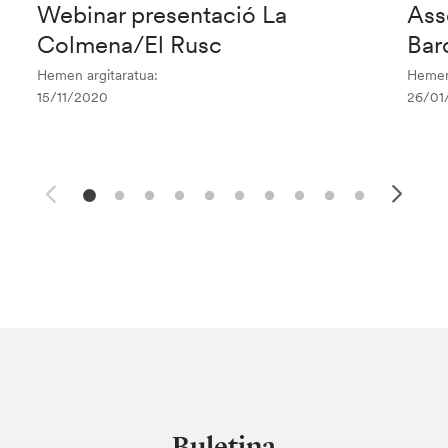
Webinar presentació La
Ass
Colmena/El Rusc
Bar
Hemen argitaratua:
Hemen 
15/11/2020
26/01
Buletina