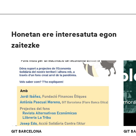
Honetan ere interesatuta egon
zaitezke
GIT BARCELONA
GIT B