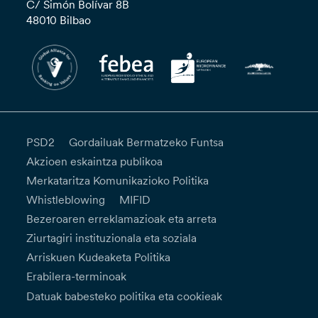
C/ Simón Bolívar 8B
48010 Bilbao
PSD2
Gordailuak Bermatzeko Funtsa
Akzioen eskaintza publikoa
Merkataritza Komunikazioko Politika
Whistleblowing
MIFID
Bezeroaren erreklamazioak eta arreta
Ziurtagiri instituzionala eta soziala
Arriskuen Kudeaketa Politika
Erabilera-terminoak
Datuak babesteko politika eta cookieak