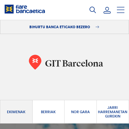
Pasatu
edukia
BIHURTU BANCA ETICAKO BEZERO
Saioa hasi
Bihurtu bezero
GIT Barcelona
JARRI
EKIMENAK
BERRIAK
NOR GARA
HARREMANETAN
GUREKIN