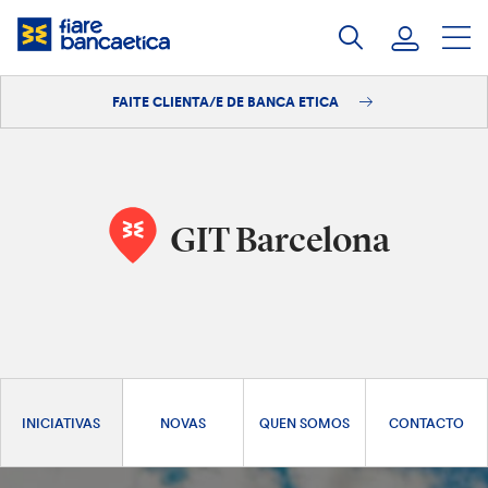
Saltar
ao
contido
FAITE CLIENTA/E DE BANCA ETICA
Iniciar sesión
Faite clienta/e
GIT Barcelona
INICIATIVAS
NOVAS
QUEN SOMOS
CONTACTO