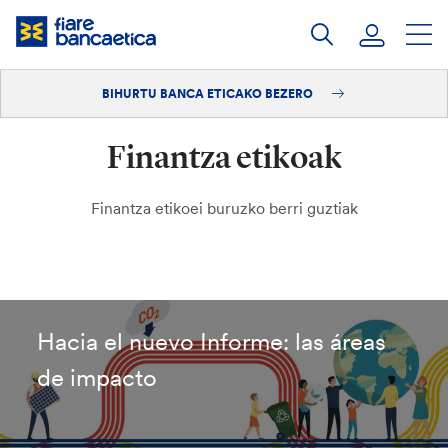
Pasatu
edukia
BIHURTU BANCA ETICAKO BEZERO
Saioa hasi
Finantza etikoak
Bihurtu bezero
Finantza etikoei buruzko berri guztiak
Hacia el nuevo Informe: las áreas
de impacto