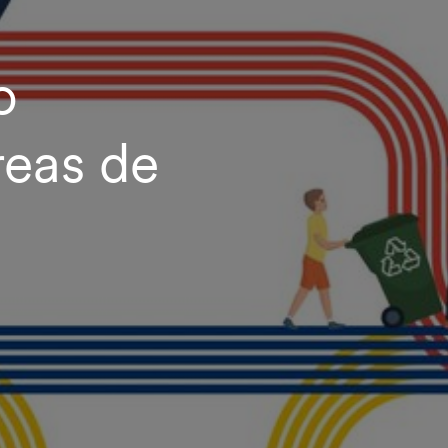
o
reas de