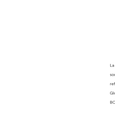
La
so
re
Gl
BC