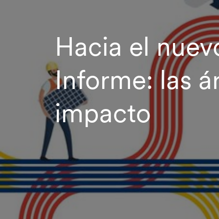
Hacia el nuev
Informe: las á
impacto