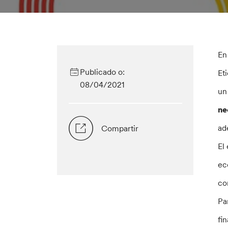
En
Publicado o:
Et
08/04/2021
un
ne
ad
Compartir
El
ec
co
Pa
fi