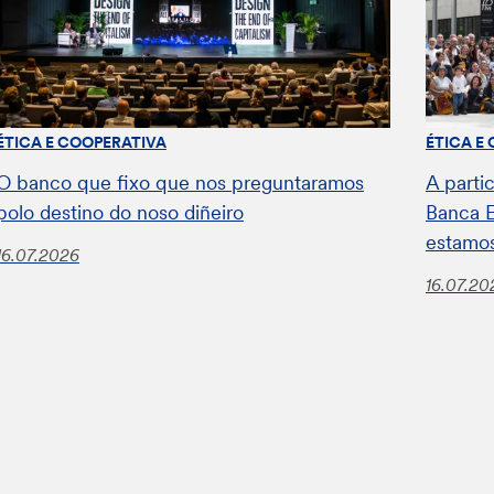
ÉTICA E COOPERATIVA
ÉTICA E
O banco que fixo que nos preguntaramos
A parti
polo destino do noso diñeiro
Banca E
estamos
16.07.2026
16.07.20