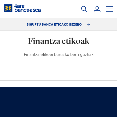
Pasatu
edukia
BIHURTU BANCA ETICAKO BEZERO
Saioa hasi
Finantza etikoak
Bihurtu bezero
Finantza etikoei buruzko berri guztiak