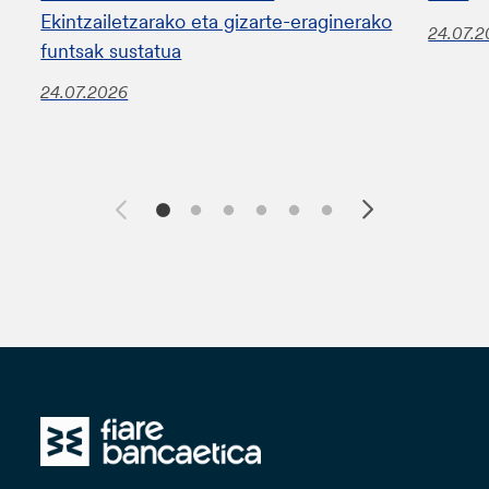
Ekintzailetzarako eta gizarte-eraginerako
24.07.
funtsak sustatua
24.07.2026