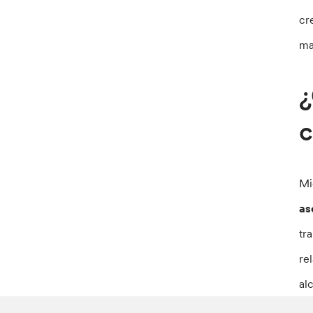
cr
ma
¿
c
Mi
as
tr
re
al