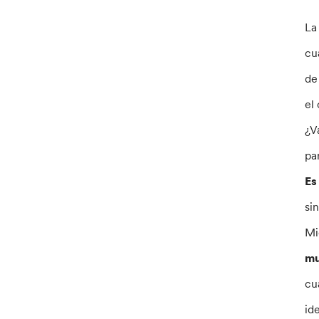
La
cu
de
el
¿V
pa
Es
si
Mi
mu
cu
id