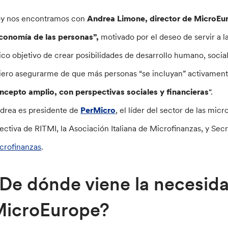
y nos encontramos con
Andrea Limone, director de MicroEu
conomía de las personas”,
motivado por el deseo de servir a l
ico objetivo de crear posibilidades de desarrollo humano, soc
iero asegurarme de que más personas “se incluyan” activament
ncepto amplio, con perspectivas sociales y financieras
“.
drea es presidente de
PerMicro
, el líder del sector de las micr
rectiva de RITMI, la Asociación Italiana de Microfinanzas, y Se
crofinanzas
.
De dónde viene la necesida
icroEurope?