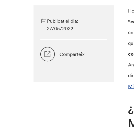
Ho
Publicat el dia:
“e
27/05/2022
ún
qu
co
Comparteix
An
di
Mi
¿
M