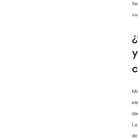
Se
nu
¿
y
Mi
el
da
La
de