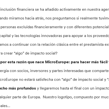
 inclusión financiera se ha añadido activamente en nuestra age
ando miramos hacia atrás, nos preguntamos si realmente tuvimo
 personas excluidas financieramente y con diferentes potencia
 capital y las tecnologías innovadoras para apoyar a los proveed
amos a continuar con la relación clásica entre el prestamista ex
ra crear “algo” de impacto social?
 por esta razón que nace MicroEurope: para hacer más fácil 
nergia con socios, inversores y partes interesadas que comparte
croEurope no estará satisfecha con “algo” de impacto social y 
cho más profundos
y llegaremos hasta el final con un impac
alquier parte de Europa. Nuestro logotipo, compuesto por muc
eales…