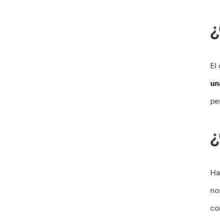
¿
El
un
pe
¿
Ha
no
co