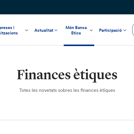
reses i
Món Banca
Actualitat
Participació
itzacions
Etica
Finances ètiques
Totes les novetats sobres les finances ètiques