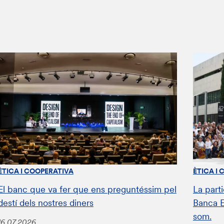
ÈTICA I COOPERATIVA
ÈTICA I
El banc que va fer que ens preguntéssim pel
La parti
destí dels nostres diners
Banca E
som.
16.07.2026