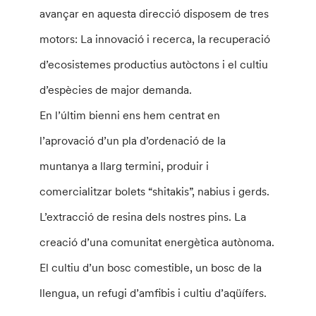
avançar en aquesta direcció disposem de tres
motors: La innovació i recerca, la recuperació
d’ecosistemes productius autòctons i el cultiu
d’espècies de major demanda.
En l’últim bienni ens hem centrat en
l’aprovació d’un pla d’ordenació de la
muntanya a llarg termini, produir i
comercialitzar bolets “shitakis”, nabius i gerds.
L’extracció de resina dels nostres pins. La
creació d’una comunitat energètica autònoma.
El cultiu d’un bosc comestible, un bosc de la
llengua, un refugi d’amfibis i cultiu d’aqüífers.