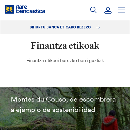
Pasatu
edukia
BIHURTU BANCA ETICAKO BEZERO
Saioa hasi
Finantza etikoak
Bihurtu bezero
Finantza etikoei buruzko berri guztiak
Montes du Couso, de escombrera
a ejemplo de sostenibilidad