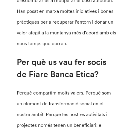
d’escombraries a recuperar el bosc autòcton.
Han posat en marxa moltes iniciatives i bones
pràctiques per a recuperar l’entorn i donar un
valor afegit a la muntanya més d’acord amb els
nous temps que corren.
Per què us vau fer socis
de Fiare Banca Etica?
Perquè compartim molts valors. Perquè som
un element de transformació social en el
nostre àmbit. Perquè les nostres activitats i
projectes només tenen un beneficiari: el