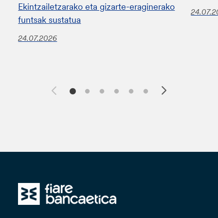
Ekintzailetzarako eta gizarte-eraginerako
24.07.
funtsak sustatua
24.07.2026