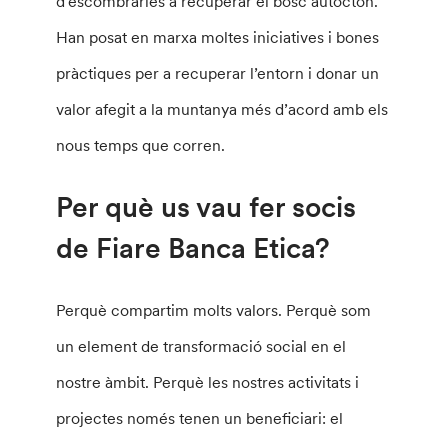
d’escombraries a recuperar el bosc autòcton.
Han posat en marxa moltes iniciatives i bones
pràctiques per a recuperar l’entorn i donar un
valor afegit a la muntanya més d’acord amb els
nous temps que corren.
Per què us vau fer socis
de Fiare Banca Etica?
Perquè compartim molts valors. Perquè som
un element de transformació social en el
nostre àmbit. Perquè les nostres activitats i
projectes només tenen un beneficiari: el