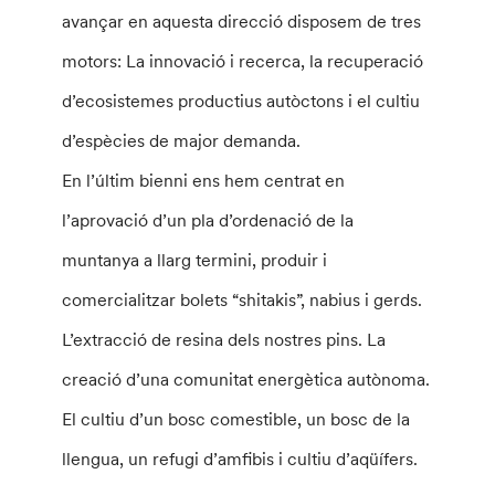
avançar en aquesta direcció disposem de tres
motors: La innovació i recerca, la recuperació
d’ecosistemes productius autòctons i el cultiu
d’espècies de major demanda.
En l’últim bienni ens hem centrat en
l’aprovació d’un pla d’ordenació de la
muntanya a llarg termini, produir i
comercialitzar bolets “shitakis”, nabius i gerds.
L’extracció de resina dels nostres pins. La
creació d’una comunitat energètica autònoma.
El cultiu d’un bosc comestible, un bosc de la
llengua, un refugi d’amfibis i cultiu d’aqüífers.