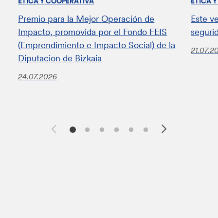
ÉTICA Y COOPERATIVA
ÉTICA 
Premio para la Mejor Operación de
Este v
Impacto, promovida por el Fondo FEIS
seguri
(Emprendimiento e Impacto Social) de la
21.07.2
Diputacion de Bizkaia
24.07.2026