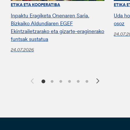
ETIKA ETA KOOPERATIBA
ETIKA 
Inpaktu Eragiketa Onenaren Saria,
Uda ho
Bizkaiko Aldundiaren EGEF
osoz
Ekintzailetzarako eta gizarte-eraginerako
24.07.
funtsak sustatua
24.07.2026