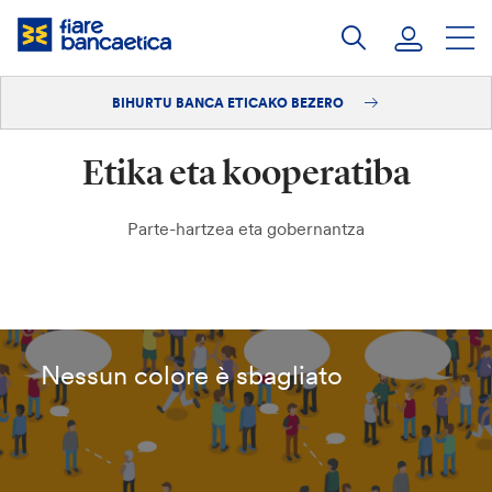
Pasatu
edukia
BIHURTU BANCA ETICAKO BEZERO
Saioa hasi
Etika eta kooperatiba
Bihurtu bezero
Parte-hartzea eta gobernantza
Nessun colore è sbagliato