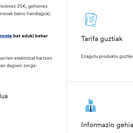
utxienez 25€, gehienez
teresak baino handiagoa).
rronte
bat eduki behar
Tarifa guztiak
Ezagutu produktu guztie
garrien etekintzat hartzen
rrean dagoen zerga-
lua
Informazio gehi