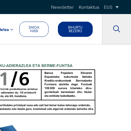
Newsletter
Kontaktua
EUS
SAIOA
BIHURTU
detza
HASI
BEZERO