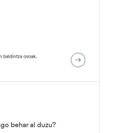
n baldintza osoak.
ago behar al duzu?