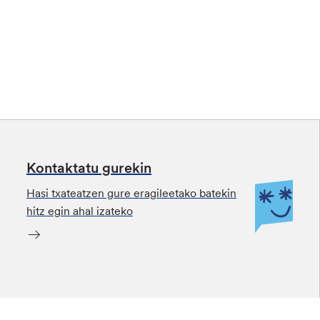
Kontaktatu gurekin
Hasi txateatzen gure eragileetako batekin
hitz egin ahal izateko