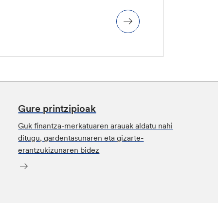
Gure printzipioak
Guk finantza-merkatuaren arauak aldatu nahi
ditugu, gardentasunaren eta gizarte-
erantzukizunaren bidez