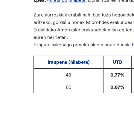
Zure aurrezkiak erabili nahi badituzu hegoalde
aritzeko, gordailu honek Microfides erakundear
Erdialdeko Amerikako erakundeekin lan egite
euren herrietan.
Ezagutu sakonago proiektuak eta onuradunak:
Iraupena (hilabete)
UTB
48
0,77%
60
0,87%