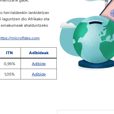
ko herrialdeekin lankidetzan
i laguntzen dio Afrikako eta
n, emakumeak ahalduntzeko
https://microfides.com
ITN
Adibideak
0,95%
Adibide
1,05%
Adibide