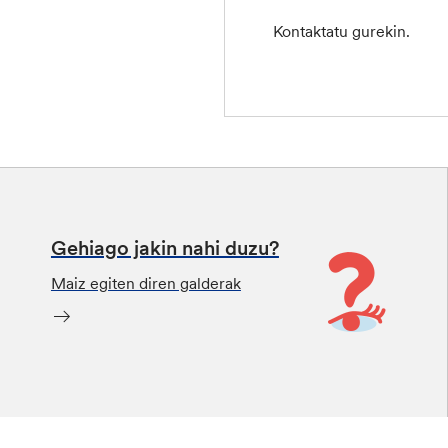
Kontaktatu gurekin.
Gehiago jakin nahi duzu?
Maiz egiten diren galderak