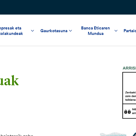
npresak eta
Banca Eticaren
Gaurkotasuna
Partai
tolakundeak
Mundua
uak
ohaintzarik gabe.