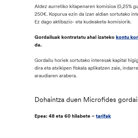
Aldez aurretiko kitapenaren komisioa (0,25% g
250€. Kopurua ezin da izan aldian sortutako in
Ez dago aktibazio- eta kudeaketa-komisiorik.
Gordailuak kontratatu ahal izateko
kontu ko
da.
Gordailu horiek sortutako interesak kapital higi
dira eta atxikipen fiskala aplikatzen zaie, inda
araudiaren arabera.
Dohaintza duen Microfides gordai
Epea: 48 eta 60 hilabete –
tarifak