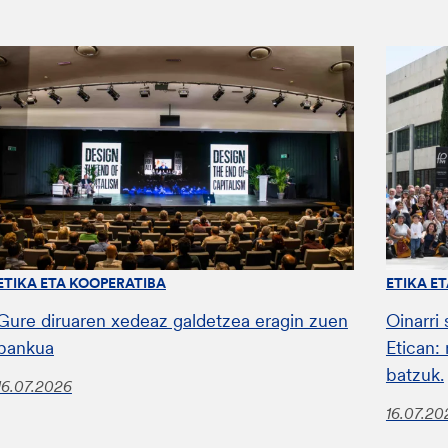
ETIKA ETA KOOPERATIBA
ETIKA E
Gure diruaren xedeaz galdetzea eragin zuen
Oinarri
bankua
Etican:
batzuk.
16.07.2026
16.07.20