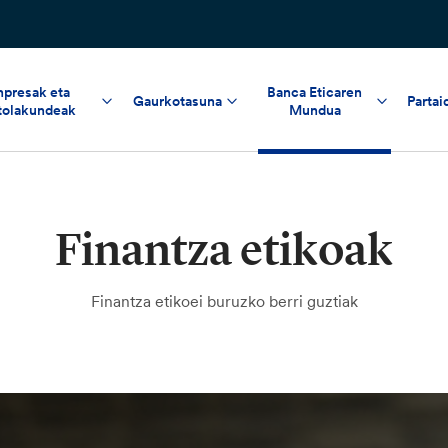
npresak eta
Banca Eticaren
Gaurkotasuna
Partai
tolakundeak
Mundua
Finantza etikoak
Finantza etikoei buruzko berri guztiak