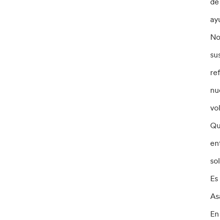
de
ay
No
su
re
nu
vo
Qu
en
so
Es
As
En