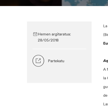
La
Hemen argitaratua:
(B
28/05/2018
Eu
Aq
Partekatu
A 
la
gu
de
La