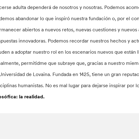
cerse adulta dependerá de nosotros y nosotras. Podemos acom
demos abandonar lo que inspiró nuestra fundación o, por el contr
rmanecer abiertos a nuevos retos, nuevas cuestiones y nuevos 
spuestas innovadoras. Podemos recordar nuestros hechos y actu
uden a adoptar nuestro rol en los escenarios nuevos que están 
nalmente, permitidme que subraye que, gracias a nuestro mie
 Universidad de Lovaina. Fundada en 1425, tiene un gran reputac
sciplinas humanistas. No es mal lugar para dejarse inspirar por 
losófica: la realidad.