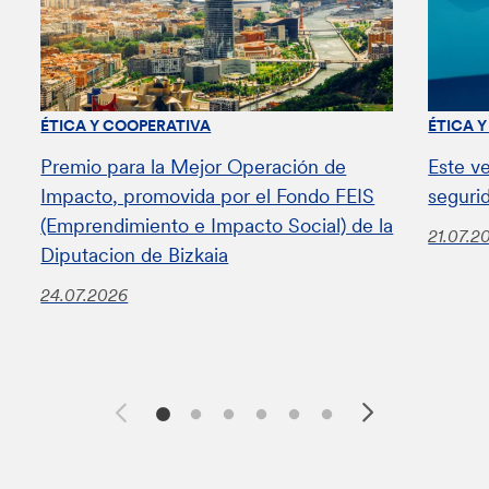
ÉTICA Y COOPERATIVA
ÉTICA 
Premio para la Mejor Operación de
Este v
Impacto, promovida por el Fondo FEIS
seguri
(Emprendimiento e Impacto Social) de la
21.07.2
Diputacion de Bizkaia
24.07.2026