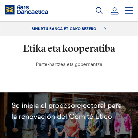
Pasatu
edukia
BIHURTU BANCA ETICAKO BEZERO
Saioa hasi
Etika eta kooperatiba
Bihurtu bezero
Parte-hartzea eta gobernantza
Se inicia el proceso electoral para
la renovación del Comité Ético