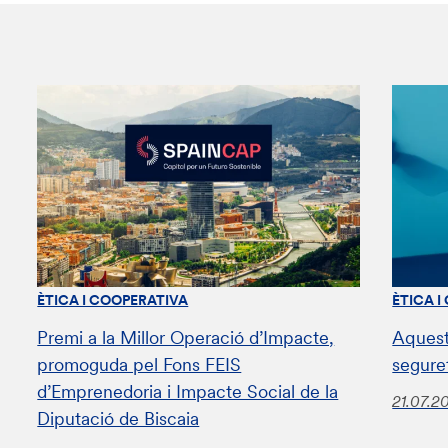
ÈTICA I COOPERATIVA
ÈTICA I
Premi a la Millor Operació d’Impacte,
Aquest
promoguda pel Fons FEIS
segure
d’Emprenedoria i Impacte Social de la
21.07.2
Diputació de Biscaia