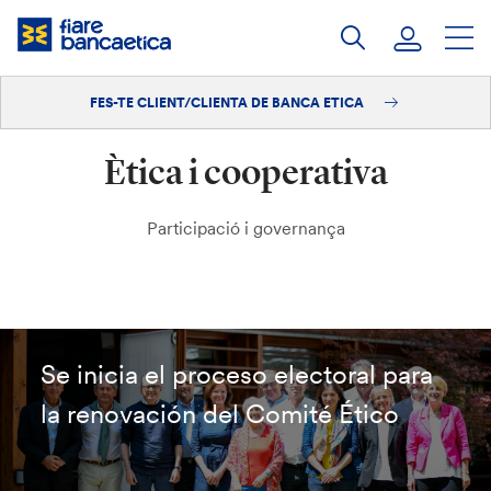
Salta
al
contingut
FES-TE CLIENT/CLIENTA DE BANCA ETICA
Iniciar sessió
Ètica i cooperativa
Fes-te'n client/clienta
Participació i governança
Se inicia el proceso electoral para
la renovación del Comité Ético